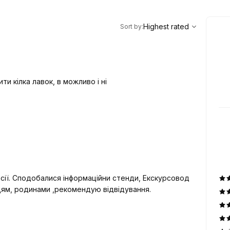
,
Highest rated
Sort
Highest rated
Sort by
:
и кілка лавок, в можливо і ні
аційни стенди, Екскурсовод
жцям, родинами ,рекомендую відвідування.