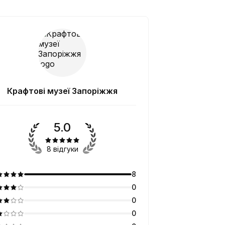
Крафтові музеї Запоріжжя
5.0
8 відгуки
8
0
0
0